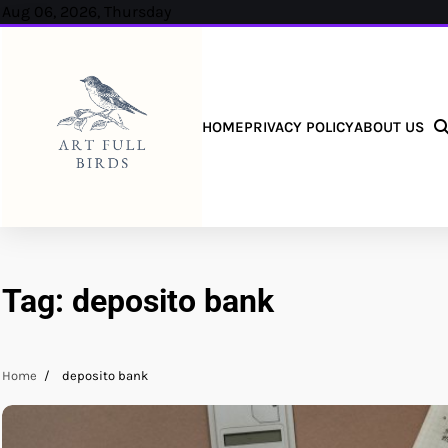
Skip
Aug 06, 2026, Thursday
to
content
HOME
PRIVACY POLICY
ABOUT US
Tag:
deposito bank
Home
deposito bank