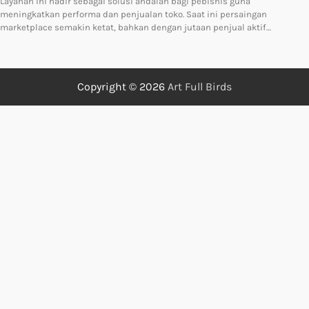
Layanan ini hadir sebagai solusi andalan bagi pebisnis guna
meningkatkan performa dan penjualan toko. Saat ini persaingan
marketplace semakin ketat, bahkan dengan jutaan penjual aktif…
Copyright © 2026
Art Full Birds