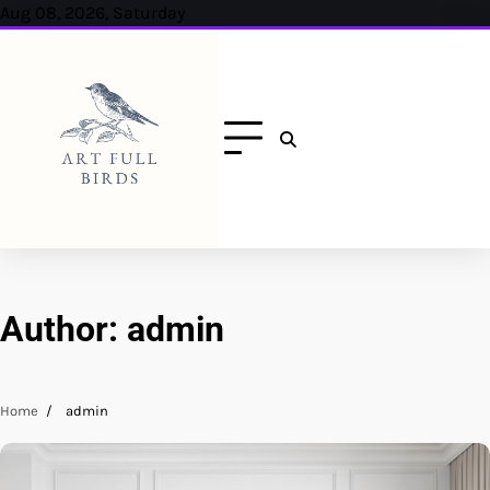
Skip
Aug 08, 2026, Saturday
to
content
Author:
admin
Home
admin