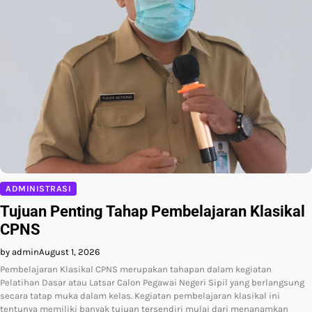
ADMINISTRASI
Tujuan Penting Tahap Pembelajaran Klasikal
CPNS
by admin
August 1, 2026
Pembelajaran Klasikal CPNS merupakan tahapan dalam kegiatan
Pelatihan Dasar atau Latsar Calon Pegawai Negeri Sipil yang berlangsung
secara tatap muka dalam kelas. Kegiatan pembelajaran klasikal ini
tentunya memiliki banyak tujuan tersendiri mulai dari menanamkan