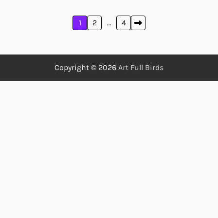
Posts
1
2
…
4
pagination
Copyright © 2026
Art Full Birds