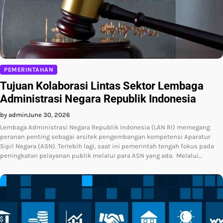
PEMERINTAHAN
Tujuan Kolaborasi Lintas Sektor Lembaga
Administrasi Negara Republik Indonesia
by admin
June 30, 2026
Lembaga Administrasi Negara Republik Indonesia (LAN RI) memegang
peranan penting sebagai arsitek pengembangan kompetensi Aparatur
Sipil Negara (ASN). Terlebih lagi, saat ini pemerintah tengah fokus pada
peningkatan pelayanan publik melalui para ASN yang ada. Melalui…