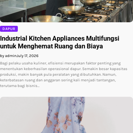
DAPUR
Industrial Kitchen Appliances Multifungsi
untuk Menghemat Ruang dan Biaya
by admin
July 17, 2026
Bagi pelaku usaha kuliner, efisiensi merupakan faktor penting yang
menentukan keberhasilan operasional dapur. Semakin besar kapasitas
produksi, makin banyak pula peralatan yang dibutuhkan. Namun,
keterbatasan ruang dan anggaran sering kali menjadi tantangan,
terutama bagi bisnis…