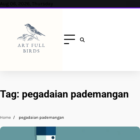
Skip
Aug 06, 2026, Thursday
to
content
Tag:
pegadaian pademangan
Home
pegadaian pademangan