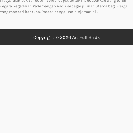
Masyarakat sekitar butuh solusi cepat untuk mendapatkan uang tunai
segera. Pegadaian Pademangan hadir sebagai pilihan utama bagi warga
yang mencari bantuan. Proses pengajuan pinjaman di…
Copyright © 2026
Art Full Birds