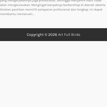
yang mengerjakannya juga profesional. Sehingga menjamin hasil tidak
akan mengecewakan. Mengingat banyaknya barbershop di daerah Jakarta
Selatan pastikan memilih pelayanan profesional dan lengkap. Ini dapat
membantu memenuhi…
Copyright © 2026
Art Full Birds