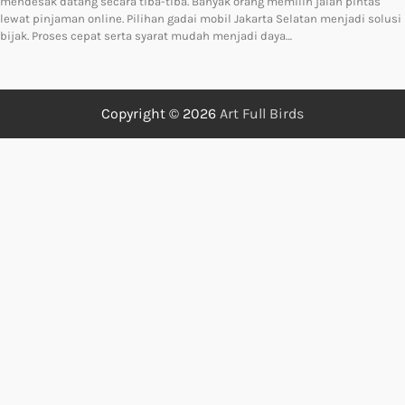
mendesak datang secara tiba-tiba. Banyak orang memilih jalan pintas
lewat pinjaman online. Pilihan gadai mobil Jakarta Selatan menjadi solusi
bijak. Proses cepat serta syarat mudah menjadi daya…
Copyright © 2026
Art Full Birds