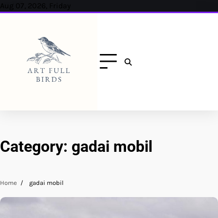
Skip
Aug 07, 2026, Friday
to
content
Category:
gadai mobil
Home
gadai mobil