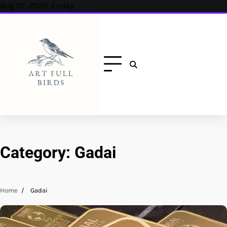
Skip
Aug 07, 2026, Friday
to
content
Category:
Gadai
Home
Gadai