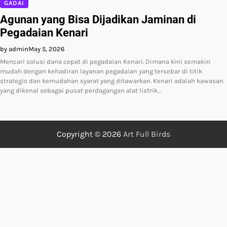
GADAI
Agunan yang Bisa Dijadikan Jaminan di
Pegadaian Kenari
by admin
May 5, 2026
Mencari solusi dana cepat di pegadaian Kenari. Dimana kini semakin
mudah dengan kehadiran layanan pegadaian yang tersebar di titik
strategis dan kemudahan syarat yang ditawarkan. Kenari adalah kawasan
yang dikenal sebagai pusat perdagangan alat listrik…
Copyright © 2026
Art Full Birds